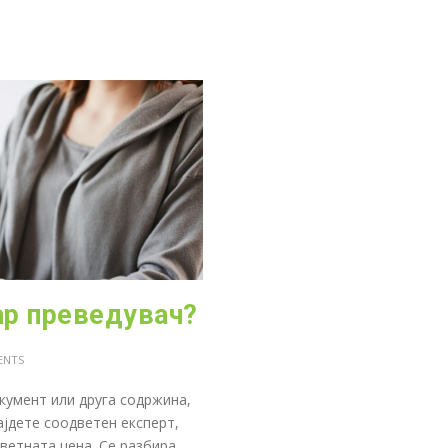
ар преведувач?
ENTS
кумент или друга содржина,
ајдете соодветен експерт,
дветната цена. Се разбира,