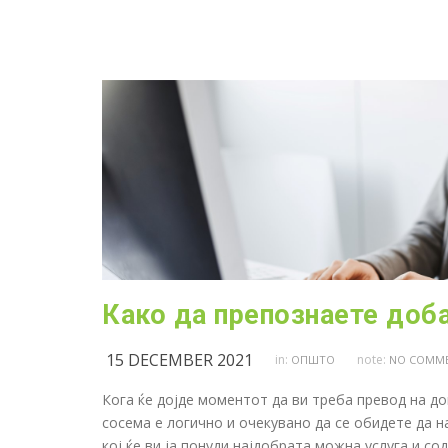
Како да препознаете доб
15 DECEMBER 2021
in:
note:
ОПШТО
NO COMM
Кога ќе дојде моментот да ви треба превод на до
сосема е логично и очекувано да се обидете да н
кој ќе ви ја понуди најдобрата можна услуга и со